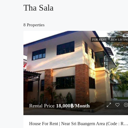
Tha Sala
8 Properties
FOR RENT
NEW LISTIN
Rental Price
18,000฿/Month
House For Rent | Near Sri Buangern Area (Code : R4