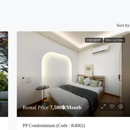
Sort by
G
FOR RENT
NEW LISTING
Rental Price
7,500฿/Month
078)
PP Condominium (Code : R4062)