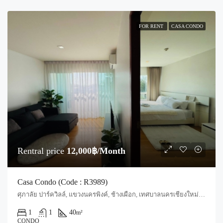
FOR RENT
CASA CONDO
Rentral price
12,000฿/Month
Casa Condo (Code : R3989)
ศุภาลัย ปาร์ควิลล์, แขวงนครพิงค์, ช้างเผือก, เทศบาลนครเชียงใหม่, สันผีเสื้อ, อำเภอเมืองเชียงใหม่, จังหวัดเชียงใหม่, 50300, ประเทศไทย, Chiang Mai, Mueang Chiang Mai, Chang Phueak
1
1
40
m²
CONDO