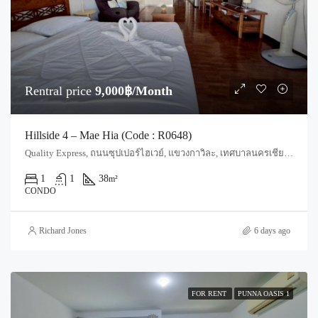
Rentral price
9,000฿/Month
Hillside 4 – Mae Hia (Code : R0648)
Quality Express, ถนนซุปเปอร์ไฮเวย์, แขวงกาวิละ, เทศบาลนครเชียงใหม่, ฟ้าฮ่าม, อำเภอเมืองเชียงใหม่, จังหวัดเชียงใหม่, 55520, ประเทศไทย, Chiang Mai, Mueang Chiang Mai, Chang Phueak
1
1
38
m²
CONDO
Richard Jones
6 days ago
FOR RENT
PUNNA OASIS 1