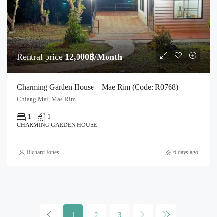
Rentral price
12,000฿/Month
Charming Garden House – Mae Rim (Code: R0768)
Chiang Mai, Mae Rim
1
1
CHARMING GARDEN HOUSE
Richard Jones
6 days ago
1
2
3