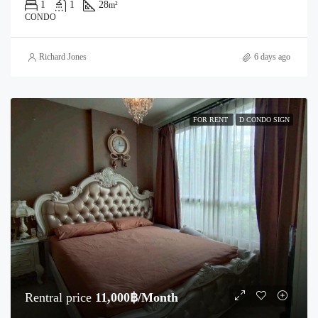
1
1
28
m²
CONDO
Richard Jones
6 days ago
FOR RENT
D CONDO SIGN
Rentral price
11,000฿/Month