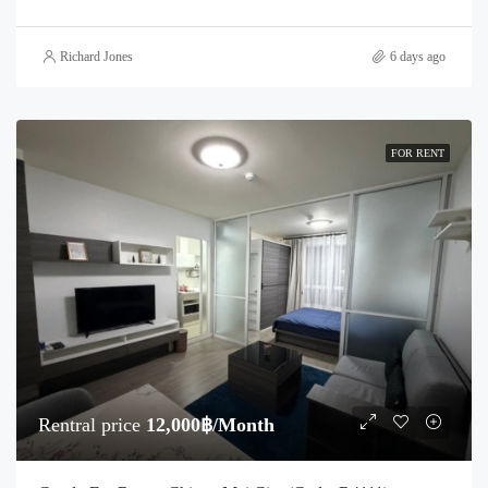
Richard Jones
6 days ago
FOR RENT
Rentral price
12,000฿/Month