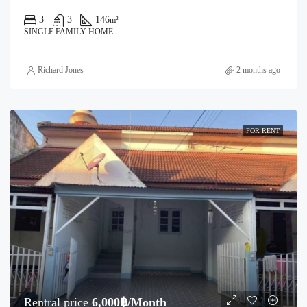
3
3
146
m²
SINGLE FAMILY HOME
Richard Jones
2 months ago
FOR RENT
Rentral price
6,000฿/Month