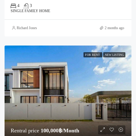
4
3
SINGLE FAMILY HOME
Richard Jones
2 months ago
FOR RENT
NEW LISTING
Rentral price
100,000฿/Month