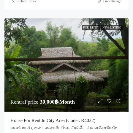
Richard Jones
2 months ago
FOR RENT
NEW LISTING
Rentral price
30,000฿/Month
House For Rent In City Area (Code : R4032)
ถนนห้วยแก้ว, เทศบาลนครเชียงใหม่, สันผีเสื้อ, อำเภอเมืองเชียงใหม่, จังหวัดเชียงใหม่, 50030, ประเทศไทย, Chiang Mai, Mueang Chiang Mai, Suthep