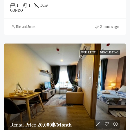
1
1
30
m²
CONDO
Richard Jones
2 months ago
FOR RENT
NEW LISTING
Rental Price
20,000฿/Month