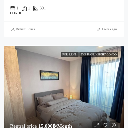
1
1
30
m²
CONDO
Richard Jones
1 week ago
FOR RENT
THE BASE HEIGHT CONDO
Rentral price
15,000฿/Month