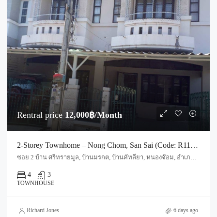
Rentral price
12,000฿/Month
2-Storey Townhome – Nong Chom, San Sai (Code: R1192)
ซอย 2 บ้าน ศรีทรายมูล, บ้านมรกต, บ้านคัทลียา, หนองจ๊อม, อำเภอสันทราย, จังหวัดเชียงใหม่, 50210, ประเทศไทย, Chiang Mai, San Sai, Nong Jom
4
3
TOWNHOUSE
Richard Jones
6 days ago