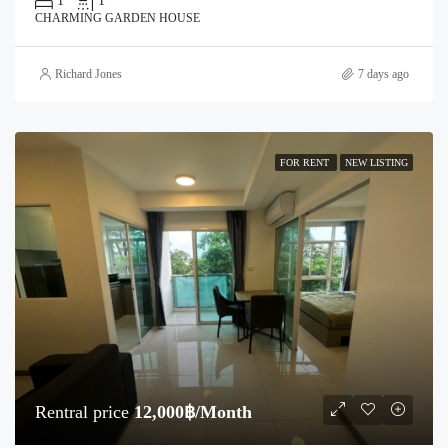
1
1
CHARMING GARDEN HOUSE
Richard Jones
7 days ago
FOR RENT
NEW LISTING
Rentral price
12,000฿/Month