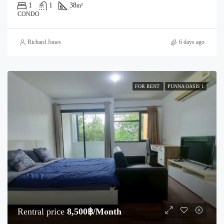
1
1
38
m²
CONDO
Richard Jones
6 days ago
FOR RENT
PUNNA OASIS 1
Rentral price
8,500฿/Month