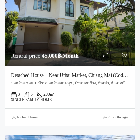
Rentral price
45,000฿/Month
Detached House – Near Uthai Market, Chiang Mai (Code : R3591)
บ่อสร้าง ซอย 1, บ้านบ่อสร้างแสนสุข, บ้านบ่อสร้าง, ต้นเปา, อำเภอสันกำแพง, จังหวัดเชียงใหม่, 50130, ประเทศไทย, Chiang Mai, San Kamphaeng, Ton Pao
3
3
200
m²
SINGLE FAMILY HOME
Richard Jones
2 months ago