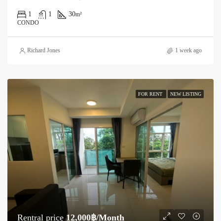
1
1
30
m²
CONDO
Richard Jones
1 week ago
FOR RENT
NEW LISTING
Rentral price
12,000฿/Month