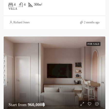
4
4
300
m²
VILLA
Richard Jones
2 months ago
FOR SALE
Start from
960,000฿