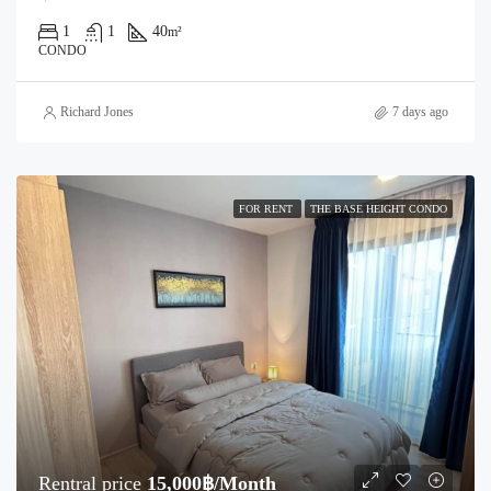
1
1
40
m²
CONDO
Richard Jones
7 days ago
FOR RENT
THE BASE HEIGHT CONDO
Rentral price
15,000฿/Month